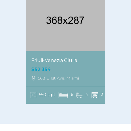
Friuli-Venezia Giulia
Friul
$52,354
$52,
568 E 1st Ave, Miami
568
6
3
550 sqft
4
55