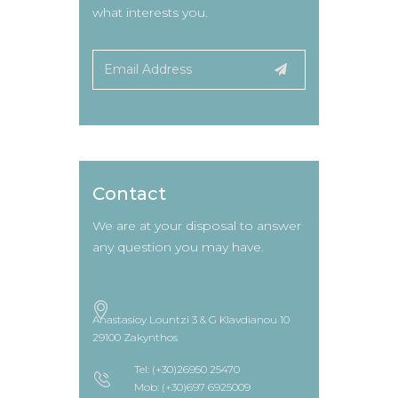
what interests you.
Contact
We are at your disposal to answer
any question you may have.
Anastasioy Lountzi 3 & G Klavdianou 10
29100 Zakynthos
Tel: (+30)26950 25470
Mob: (+30)697 6925009