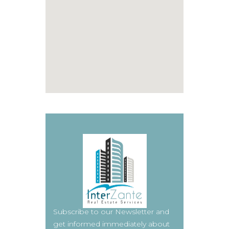
Subscribe to our Newsletter and
get informed immediately about