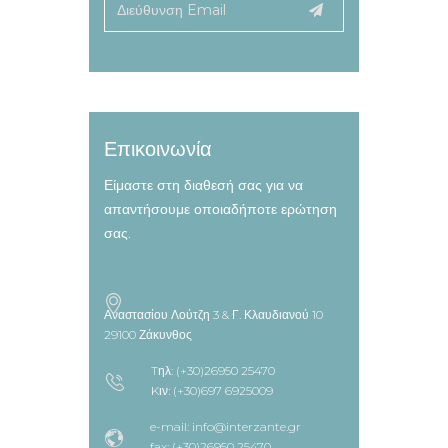
Επικοινωνία
Είμαστε στη διαθεσή σας για να
απαντήσουμε οποιαδήποτε ερώτηση
σας.
Αναστασίου Λούτζη 3 & Γ. Κλαυδιανού 10
29100 Ζάκυνθος
Tηλ: (+30)26950 25470
Kιν: (+30)697 6925009
e-mail: info@interzante.gr
fax: (+30)26950 25470