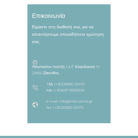
Επικοινωνία
Είμαστε στη διαθεσή σας για να
απαντήσουμε οποιαδήποτε ερώτηση
σας.
Αναστασίου Λούτζη 3 & Γ. Κλαυδιανού 10
29100 Ζάκυνθος
Tηλ: (+30)26950 25470
Kιν: (+30)697 6925009
e-mail: info@interzante.gr
fax: (+30)26950 25470