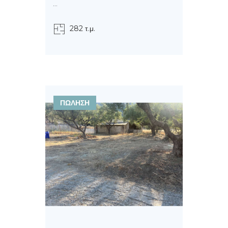
...
282 τ.μ.
ΠΩΛΗΣΗ