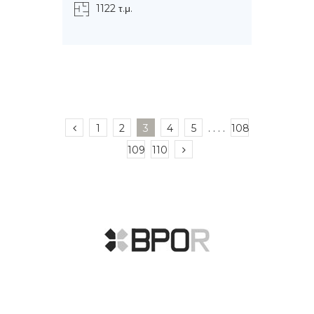
1122 τ.μ.
1
2
3
4
5
. . . .
108
109
110