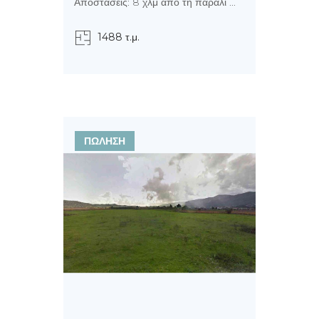
Αποστάσεις: 8 χλμ από τη παραλί ...
1488 τ.μ.
ΠΩΛΗΣΗ