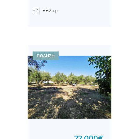
882 τ.μ.
ΠΩΛΗΣΗ
22.000€