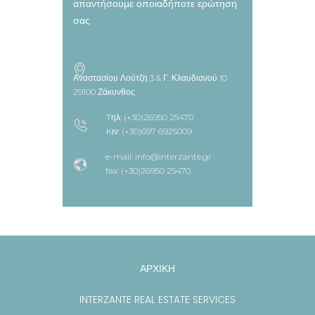
απαντήσουμε οποιαδήποτε ερώτηση
σας.
Αναστασίου Λούτζη 3 & Γ. Κλαυδιανού 10
29100 Ζάκυνθος
Tηλ: (+30)26950 25470
Kιν: (+30)697 6925009
e-mail: info@interzante.gr
fax: (+30)26950 25470
ΑΡΧΙΚΗ
INTERZANTE REAL ESTATE SERVICES