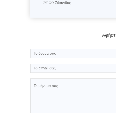
29100 Ζάκυνθος
Αφήστ