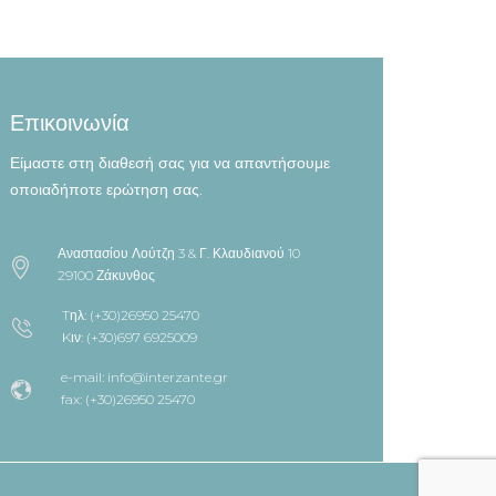
Επικοινωνία
Είμαστε στη διαθεσή σας για να απαντήσουμε
οποιαδήποτε ερώτηση σας.
Αναστασίου Λούτζη 3 & Γ. Κλαυδιανού 10
29100 Ζάκυνθος
Tηλ: (+30)26950 25470
Kιν: (+30)697 6925009
e-mail: info@interzante.gr
fax: (+30)26950 25470