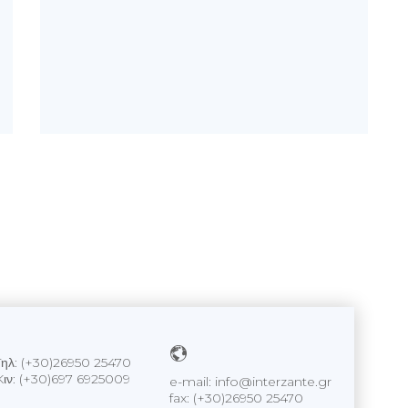
Tηλ: (+30)26950 25470
Kιν: (+30)697 6925009
e-mail: info@interzante.gr
fax: (+30)26950 25470