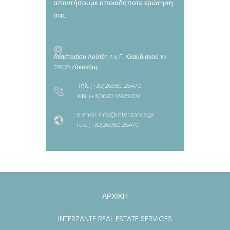
απαντήσουμε οποιαδήποτε ερώτηση
σας.
Αναστασίου Λούτζη 3 & Γ. Κλαυδιανού 10
29100 Ζάκυνθος
Tηλ: (+30)26950 25470
Kιν: (+30)697 6925009
e-mail: info@interzante.gr
fax: (+30)26950 25470
ΑΡΧΙΚΗ
INTERZANTE REAL ESTATE SERVICES