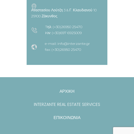
Αναστασίου Λούτζη 3 & Γ. Κλαυδιανού 10
29100 Ζάκυνθος
Tηλ: (+30)26950 25470
Kιν: (+30)697 6925009
e-mail: info@interzante.gr
fax: (+30)26950 25470
ΑΡΧΙΚΗ
INTERZANTE REAL ESTATE SERVICES
ΕΠΙΚΟΙΝΩΝΙΑ