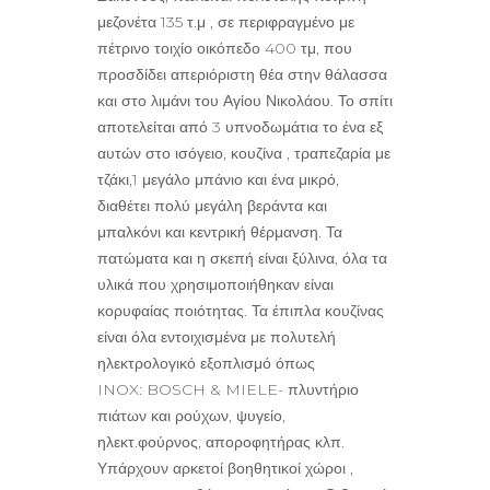
μεζονέτα 135 τ.μ , σε περιφραγμένο με
πέτρινο τοιχίο οικόπεδο 400 τμ, που
προσδίδει απεριόριστη θέα στην θάλασσα
και στο λιμάνι του Αγίου Νικολάου. Το σπίτι
αποτελείται από 3 υπνοδωμάτια το ένα εξ
αυτών στο ισόγειο, κουζίνα , τραπεζαρία με
τζάκι,1 μεγάλο μπάνιο και ένα μικρό,
διαθέτει πολύ μεγάλη βεράντα και
μπαλκόνι και κεντρική θέρμανση. Τα
πατώματα και η σκεπή είναι ξύλινα, όλα τα
υλικά που χρησιμοποιήθηκαν είναι
κορυφαίας ποιότητας. Τα έπιπλα κουζίνας
είναι όλα εντοιχισμένα με πολυτελή
ηλεκτρολογικό εξοπλισμό όπως
INOX: BOSCH & MIELE- πλυντήριο
πιάτων και ρούχων, ψυγείο,
ηλεκτ.φούρνος, αποροφητήρας κλπ.
Υπάρχουν αρκετοί βοηθητικοί χώροι ,