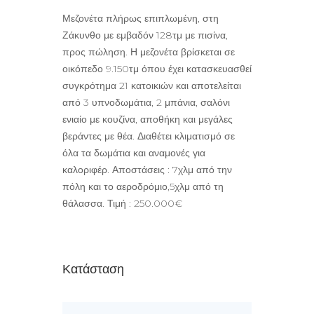
Μεζονέτα πλήρως επιπλωμένη, στη
Ζάκυνθο με εμβαδόν 128τμ με πισίνα,
προς πώληση. Η μεζονέτα βρίσκεται σε
οικόπεδο 9.150τμ όπου έχει κατασκευασθεί
συγκρότημα 21 κατοικιών και αποτελείται
από 3 υπνοδωμάτια, 2 μπάνια, σαλόνι
ενιαίο με κουζίνα, αποθήκη και μεγάλες
βεράντες με θέα. Διαθέτει κλιματισμό σε
όλα τα δωμάτια και αναμονές για
καλοριφέρ. Αποστάσεις : 7χλμ από την
πόλη και το αεροδρόμιο,5χλμ από τη
θάλασσα. Τιμή : 250.000€
Κατάσταση