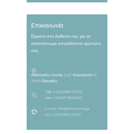
Επικοινωνία
Είμαστε στη διαθεσή σας για να
απαντήσουμε οποιαδήποτε ερώτηση
σας.
Αναστασίου Λούτζη 3 & Γ. Κλαυδιανού 10
29100 Ζάκυνθος
Tηλ: (+30)26950 25470
Kιν: (+30)697 6925009
e-mail: info@interzante.gr
fax: (+30)26950 25470