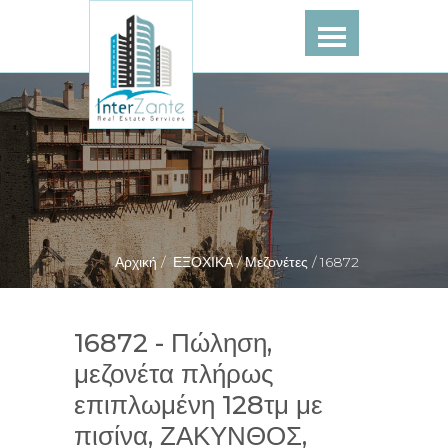
Αρχική /
ΕΞΟΧΙΚΑ /
Μεζονέτες /
16872
16872 - Πώληση,
μεζονέτα πλήρως
επιπλωμένη 128τμ με
πισίνα, ΖΑΚΥΝΘΟΣ,