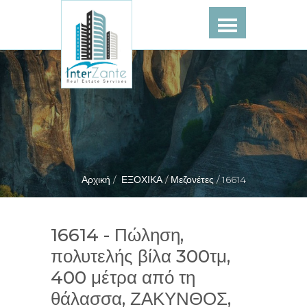
Αρχική /
ΕΞΟΧΙΚΑ /
Μεζονέτες /
16614
16614 - Πώληση,
πολυτελής βίλα 300τμ,
400 μέτρα από τη
θάλασσα, ΖΑΚΥΝΘΟΣ,