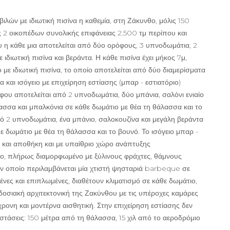
λών με ιδιωτική πισίνα η καθεμία, στη Ζάκυνθο, μόλις 150
 2 οικοπέδων συνολικής επιφάνειας 2.500 τμ περίπου και
ου η κάθε μια αποτελείται από δύο ορόφους, 3 υπνοδωμάτια, 2
 ιδιωτική πισίνα και βεράντα. Η κάθε πισίνα έχει μήκος 7μ,
ο με ιδιωτική πισίνα, το οποίο αποτελείται από δύο διαμερίσματα
αι ισόγειο με επιχείρηση εστίασης (μπαρ - εστιατόριο)
ου αποτελείται από 2 υπνοδωμάτια, δύο μπάνια, σαλόνι ενιαίο
λασσα και μπαλκόνια σε κάθε δωμάτιο με θέα τη θάλασσα και το
ό 2 υπνοδωμάτια, ένα μπάνιο, σαλοκουζίνα και μεγάλη βεράντα
ε δωμάτιο με θέα τη θάλασσα και το βουνό. Το ισόγειο μπαρ -
να και αποθήκη και με υπαίθριο χώρο ανάπτυξης
ο, πλήρως διαμορφωμένο με ξύλινους φράχτες, θάμνους
ν οποίο περιλαμβάνεται μία χτιστή ψησταριά barbeque σε
νες και επιπλωμένες, διαθέτουν κλιματισμό σε κάθε δωμάτιο,
οσιακή αρχιτεκτονική της Ζακύνθου με τις υπέροχες καμάρες
ρονη και μοντέρνα αισθητική. Στην επιχείρηση εστίασης δεν
τάσεις: 150 μέτρα από τη θάλασσα, 15 χιλ από το αεροδρόμιο