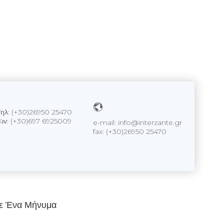
Tηλ: (+30)26950 25470
Kιν: (+30)697 6925009
e-mail: info@interzante.gr
fax: (+30)26950 25470
ε Ένα Μήνυμα