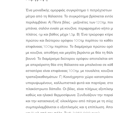
Ένα μοναδικής ομορφιάς συγκρότημα 6 πετρόχτιστων βι
μέτρα από τη θάλασσα. Το συγκρότημα βρίσκεται εντός
περιλαμβάνει: Α) Πέντε βίλες - μεζονέτες των 120τμ, π
μπάνια, σαλόνι ενιαίο με κουζίνα, περιφραγμένο κήπο με
πλάτος 4μ και βάθος μέχρι 1,5μ. Β) Ένα τριώροφο κτίρι
πρώτου και δεύτερου ορόφου 100τμ περίπου το καθένα κ
επιφάνειας 100τμ περίπου. Το διαμέρισμα πρώτου ορόφ
με κουζίνα, αποθήκη και μεγάλη βεράντα με θέα τη θά
βουνό. Το διαμέρισμα δεύτερου ορόφου αποτελείται απ
με απεριόριστη θέα στη θάλασσα και μπαλκόνια σε κάθ
εστιατόριο είναι επιφάνειας 100τμ, με τουαλέτα, κουζί
τραπεζοκαθισμάτων. Γ) Κοινόχρηστο χώρο καταπράσιν
υπερυψωμένους, καλλωπιστικά φυτά και παρτέρια, στο
πλακόστρωτο δάπεδο. Οι βίλες, είναι πλήρως εξοπλισμέ
καθώς και ηλιακό θερμοσίφωνα. Συνδυάζουν την παραδ
και την κατασκευή εξ’ ολοκλήρου από πέτρα με τη σύγχ
συμπεριλαμβάνεται ο εξοπλισμός και η επίπλωση. Αποσ
και 11 χιλ από την πόλη. Τιμή: 2.850.000 ευρώ.