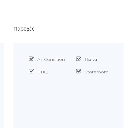
Παροχές
Air Condition
Πισίνα
BBQ
Storeroom