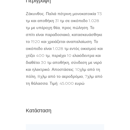
Περιγραφή
Ζάκυνθος. Παλιά πέτρινη μονοκατοικία 73
τμ και αποθήκη 31 τμ σε οικόπεδο 1.028
τμ με υπέροχη θέα, προς πώληση. Το
σπίτι είναι παραδοσιακό, κατασκευάσθηκε
το 1920 και χρειάζεται αναπαλαίωση. Το
οικόπεδο είναι 1.028 τμ εντός οικισμού και
χτίζει 400 τμ, περιέχει 10 ελαιόδεντρα και
διαθέτει 30 τμ αποθήκη, σύνδεση με νερό
και ηλεκτρικό. Αποστάσεις: 10χλμ από τη
πόλη, 8χλμ από το αεροδρόμιο, 7χλμ από
τη θάλασσα. Τιμή: 45.000 ευρώ
Κατάσταση