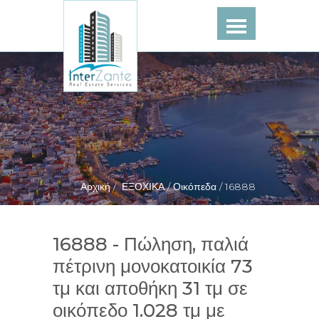
Αρχική /
ΕΞΟΧΙΚΑ /
Οικόπεδα /
16888
16888 - Πώληση, παλιά
πέτρινη μονοκατοικία 73
τμ και αποθήκη 31 τμ σε
οικόπεδο 1.028 τμ με