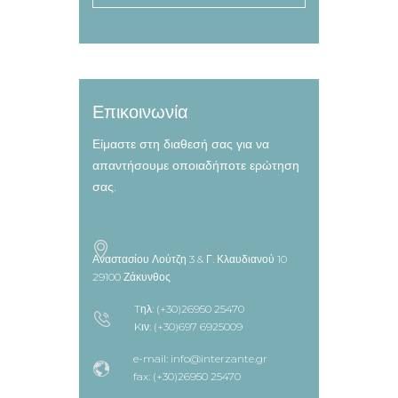
Επικοινωνία
Είμαστε στη διαθεσή σας για να
απαντήσουμε οποιαδήποτε ερώτηση
σας.
Αναστασίου Λούτζη 3 & Γ. Κλαυδιανού 10
29100 Ζάκυνθος
Tηλ: (+30)26950 25470
Kιν: (+30)697 6925009
e-mail: info@interzante.gr
fax: (+30)26950 25470