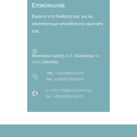
Επικοινωνία
Είμαστε στη διαθεσή σας για να
απαντήσουμε οποιαδήποτε ερώτηση
σας.
Αναστασίου Λούτζη 3 & Γ. Κλαυδιανού 10
29100 Ζάκυνθος
Tηλ: (+30)26950 25470
Kιν: (+30)697 6925009
e-mail: info@interzante.gr
fax: (+30)26950 25470