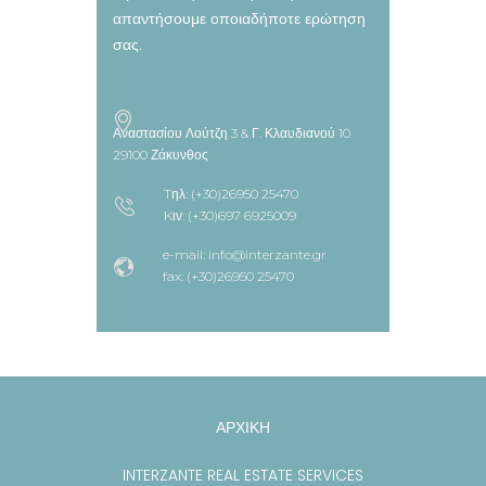
απαντήσουμε οποιαδήποτε ερώτηση
σας.
Αναστασίου Λούτζη 3 & Γ. Κλαυδιανού 10
29100 Ζάκυνθος
Tηλ: (+30)26950 25470
Kιν: (+30)697 6925009
e-mail: info@interzante.gr
fax: (+30)26950 25470
ΑΡΧΙΚΗ
INTERZANTE REAL ESTATE SERVICES