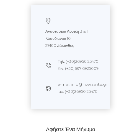
Αναστασίου Λούτζη 3 & Γ.
Κλαυδιανού 10
29100 Ζάκυνθος
Tηλ: (+30)26950 25470
Kιν: (+30)697 6925009
e-mail: info@interzante.gr
fax: (+30)26950 25470
Αφήστε Ένα Μήνυμα