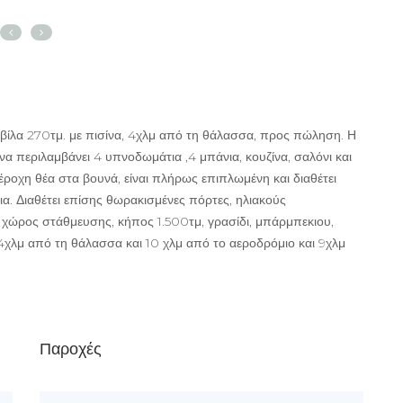
βίλα 270τμ. με πισίνα, 4χλμ από τη θάλασσα, προς πώληση. Η
να περιλαμβάνει 4 υπνοδωμάτια ,4 μπάνια, κουζίνα, σαλόνι και
έροχη θέα στα βουνά, είναι πλήρως επιπλωμένη και διαθέτει
α. Διαθέτει επίσης θωρακισμένες πόρτες, ηλιακούς
α, χώρος στάθμευσης, κήπος 1.500τμ, γρασίδι, μπάρμπεκιου,
4χλμ από τη θάλασσα και 10 χλμ από το αεροδρόμιο και 9χλμ
Παροχές