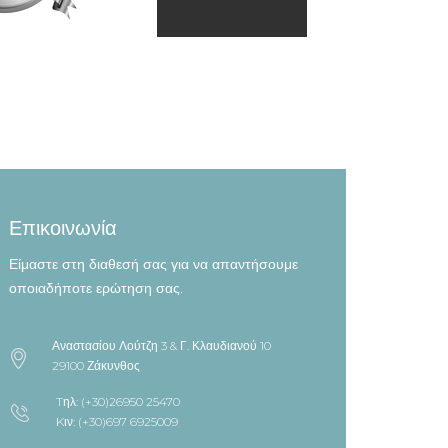
Επικοινωνία
Είμαστε στη διαθεσή σας για να απαντήσουμε
οποιαδήποτε ερώτηση σας.
Αναστασίου Λούτζη 3 & Γ. Κλαυδιανού 10
29100 Ζάκυνθος
Tηλ: (+30)26950 25470
Kιν: (+30)697 6925009