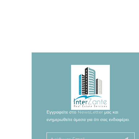
Εγγραφείτε στο NewsLetter μας και
ενημερωθείτε άμεσα για ότι σας ενδιαφέρει.