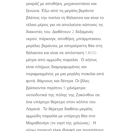
γκαράζ με αποθήκη ,μηχανοστάσιο και
ξενώνα. Έξω από τη μεγάλη βεράντα
βλέπεις την πισίνα τη θάλασσα και είναι το
τέλειο μέρος για να απολαύσει κάποιος τις
διακοπές του. Διαθέτουν 2 δεξαμενές
νερού, πάρκινγκ, αποθήκη, μπάρμπεκιου,
μεγάλες βεράντες με απεριόριστη θέα στη
θάλασσα και είναι σε απόσταση 1.800
μέτρα από αμμώδη παραλία . Ο κήπος
είναι πλήρως διαμορφωμένος και
περιφραγμένος με μια μεγάλη ποικιλία από
φυτά, θάμνους και δέντρα. Οι βίλες
βρίσκονται περίπου 5 χιλιόμετρα
νοτιοδυτικά της πόλης της Ζακύνθου σε
ένα υπέροχο θέρετρο στον κόλπο του
Λαγανά . Το θέρετρο διαθέτει μεγάλη
αμμώδη παραλία με υπέροχη θέα στο
Μαραθονήσι (το νησί της χελώνας) . Η
γύρω περιοχή είναι ιδανική για περιπάτους.