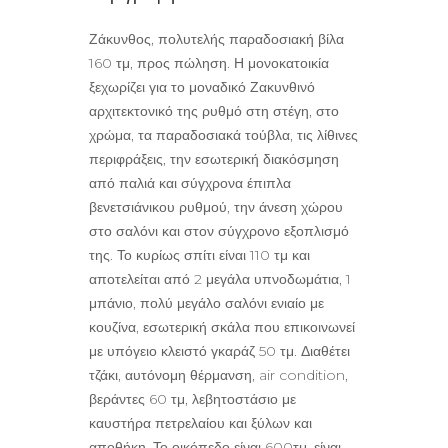
Ζάκυνθος, πολυτελής παραδοσιακή βίλα
160 τμ, προς πώληση. Η μονοκατοικία
ξεχωρίζει για το μοναδικό Ζακυνθινό
αρχιτεκτονικό της ρυθμό στη στέγη, στο
χρώμα, τα παραδοσιακά τούβλα, τις λίθινες
περιφράξεις, την εσωτερική διακόσμηση
από παλιά και σύγχρονα έπιπλα
βενετσιάνικου ρυθμού, την άνεση χώρου
στο σαλόνι και στον σύγχρονο εξοπλισμό
της. Το κυρίως σπίτι είναι 110 τμ και
αποτελείται από 2 μεγάλα υπνοδωμάτια, 1
μπάνιο, πολύ μεγάλο σαλόνι ενιαίο με
κουζίνα, εσωτερική σκάλα που επικοινωνεί
με υπόγειο κλειστό γκαράζ 50 τμ. Διαθέτει
τζάκι, αυτόνομη θέρμανση, air condition,
βεράντες 60 τμ, λεβητοστάσιο με
καυστήρα πετρελαίου και ξύλων και
αποθήκη. Το οικόπεδο είναι 600τμ, είναι