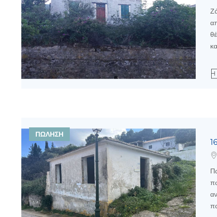
Ζά
απ
θέ
κα
ΠΩΛΗΣΗ
1
Πα
πώ
αν
πα