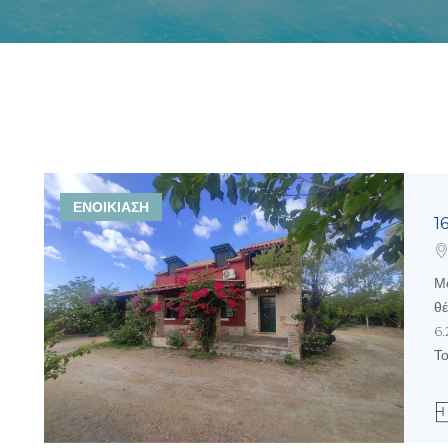
ΕΝΟΙΚΙΑΣΗ
1
Μο
θ
6.
Το