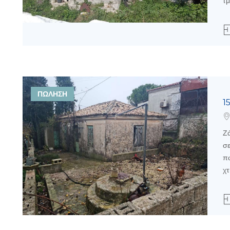
τμ
ΠΩΛΗΣΗ
1
Ζά
σε
πώ
χτί