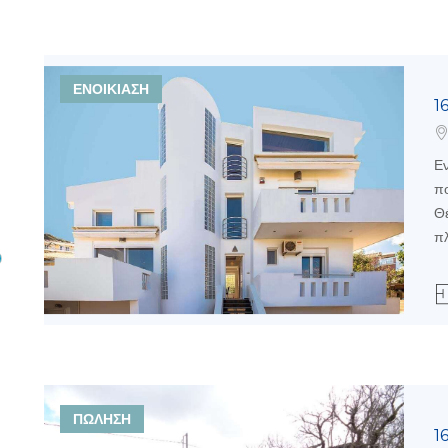
ΕΝΟΙΚΙΑΣΗ
1
Εν
πο
Θέ
π
ΠΩΛΗΣΗ
1