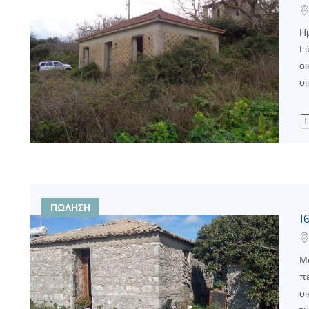
Ημ
Γύ
ο
οι
ΠΩΛΗΣΗ
1
Μο
πε
οι