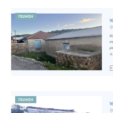
ΠΩΛΗΣΗ
1
Δύ
σε
μί
,η
ΠΩΛΗΣΗ
1