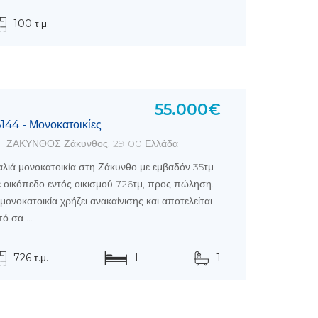
100 τ.μ.
55.000€
6144 - Μονοκατοικίες
ΖΑΚΥΝΘΟΣ Ζάκυνθος, 29100 Ελλάδα
λιά μονοκατοικία στη Ζάκυνθο με εμβαδόν 35τμ
 οικόπεδο εντός οικισμού 726τμ, προς πώληση.
μονοκατοικία χρήζει ανακαίνισης και αποτελείται
ό σα ...
1
726 τ.μ.
1