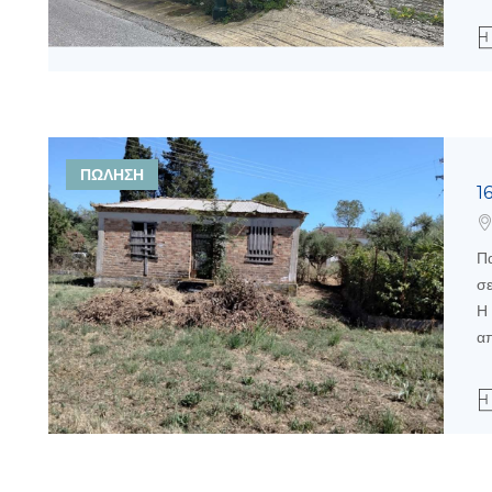
ΠΩΛΗΣΗ
1
Πα
σε
Η 
απ