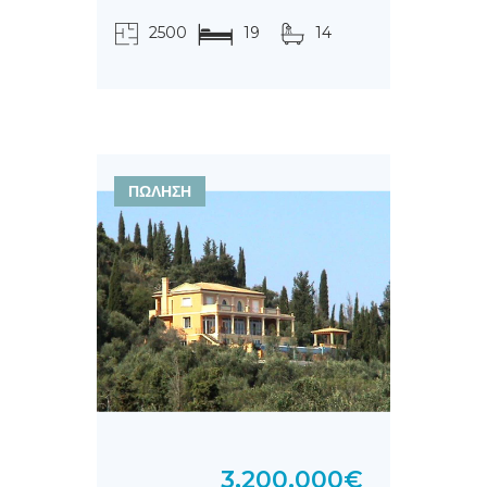
2500
19
14
τ.μ.
ΠΩΛΗΣΗ
3.200.000€