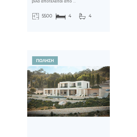
βίλα αποτελείται από ...
5500
4
4
τ.μ.
ΠΩΛΗΣΗ