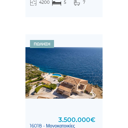
4200
5
7
τ.μ.
ΠΩΛΗΣΗ
3.500.000€
16018 - Μονοκατοικίες