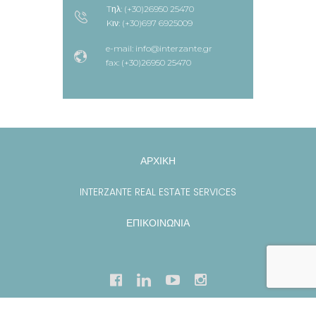
Tηλ: (+30)26950 25470
Kιν: (+30)697 6925009
e-mail: info@interzante.gr
fax: (+30)26950 25470
ΑΡΧΙΚΗ
INTERZANTE REAL ESTATE SERVICES
ΕΠΙΚΟΙΝΩΝΙΑ
Copyright
2019
Geesmo
. All rights