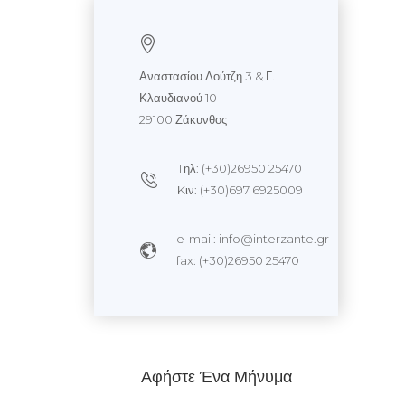
Αναστασίου Λούτζη 3 & Γ.
Κλαυδιανού 10
29100 Ζάκυνθος
Tηλ: (+30)26950 25470
Kιν: (+30)697 6925009
e-mail: info@interzante.gr
fax: (+30)26950 25470
Αφήστε Ένα Μήνυμα