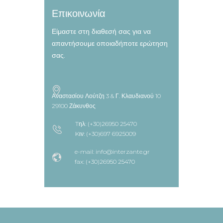
Επικοινωνία
Είμαστε στη διαθεσή σας για να
απαντήσουμε οποιαδήποτε ερώτηση
σας.
Αναστασίου Λούτζη 3 & Γ. Κλαυδιανού 10
29100 Ζάκυνθος
Tηλ: (+30)26950 25470
Kιν: (+30)697 6925009
e-mail: info@interzante.gr
fax: (+30)26950 25470