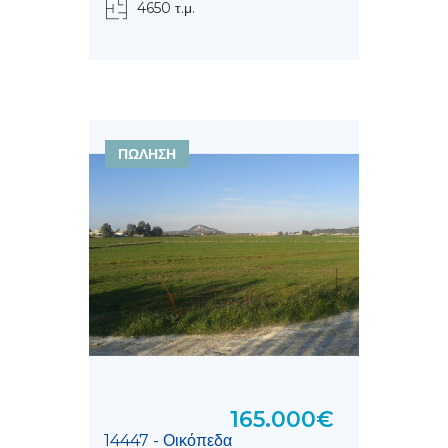
4650 τ.μ.
ΠΩΛΗΣΗ
165.000€
14447 - Οικόπεδα