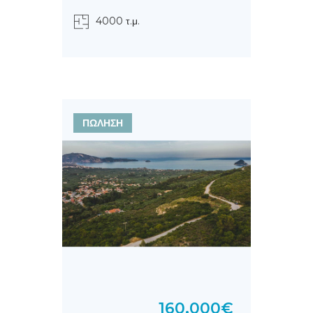
4000 τ.μ.
ΠΩΛΗΣΗ
160.000€