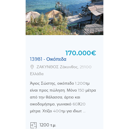
170.000€
13981 - Οικόπεδα
ΖΑΚΥΝΘΟΣ Ζάκυνθος, 29100
Ελλάδα
Άγιος Σώστης, οικόπεδο 1.200τμ
είναι προς πώληση. Μόνο 150 μέτρα
από την θάλασσα, άρτιο και
οικοδομήσιμο, γωνιακό 60Χ20
μέτρα. Χτίζει 400τμ για ιδιωτ ...
1200 τ.μ.