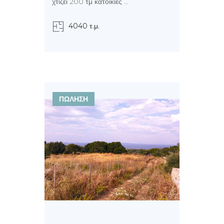
χτίζει 200 τμ κατοικίες ...
4040 τ.μ.
ΠΩΛΗΣΗ