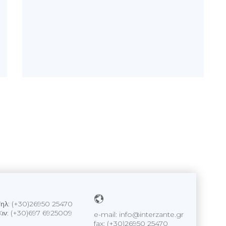
Tηλ: (+30)26950 25470
Kιν: (+30)697 6925009
e-mail: info@interzante.gr
fax: (+30)26950 25470