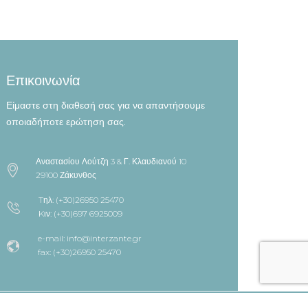
Επικοινωνία
Είμαστε στη διαθεσή σας για να απαντήσουμε
οποιαδήποτε ερώτηση σας.
Αναστασίου Λούτζη 3 & Γ. Κλαυδιανού 10
29100 Ζάκυνθος
Tηλ: (+30)26950 25470
Kιν: (+30)697 6925009
e-mail: info@interzante.gr
fax: (+30)26950 25470