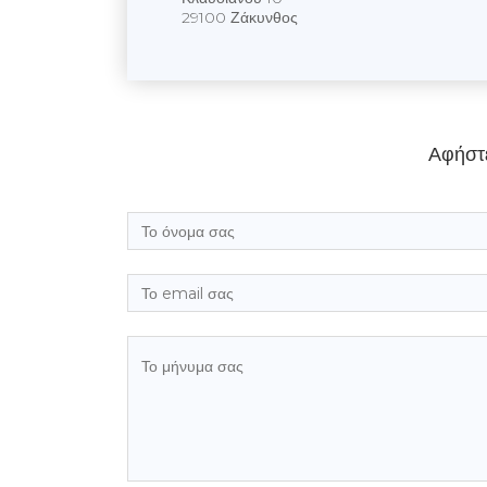
29100 Ζάκυνθος
Αφήστ