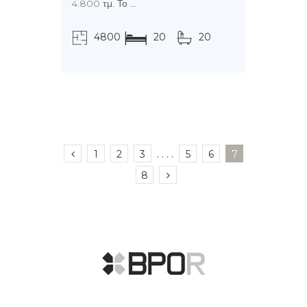
4.800 τμ. Το ...
4800
20
20
τ.μ.
1
2
3
. . . .
5
6
7
8