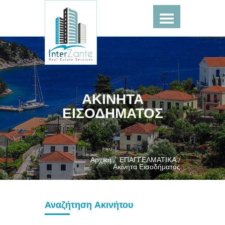
ΑΚΙΝΗΤΑ
ΕΙΣΟΔΗΜΑΤΟΣ
Αρχική /
ΕΠΑΓΓΕΛΜΑΤΙΚΑ /
Ακίνητα Εισοδήματος
Αναζήτηση Ακινήτου