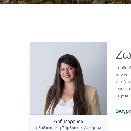
Ζω
Σύμβουλ
πανεπιστ
του Real
ελευθερί
Στην ιδι
Βιογρ
Ζωή Μαρούδα
Eξειδικευμένη Σύμβουλος Ακινήτων